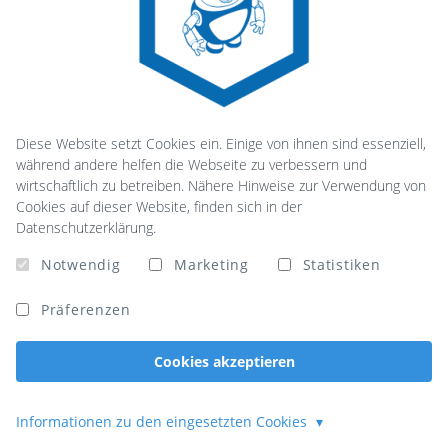
Diese Website setzt Cookies ein. Einige von ihnen sind essenziell,
während andere helfen die Webseite zu verbessern und
wirtschaftlich zu betreiben. Nähere Hinweise zur Verwendung von
Cookies auf dieser Website, finden sich in der
Datenschutzerklärung.
Das Team von NameRobot beschäftigt sich seit vielen Jahren
Notwendig
Marketing
Statistiken
intensiv mit innovativen Namensgeneratoren. Mit den NameRobot
Tools und Naming-Produkten wie
Namefruits
oder
Namescore
Präferenzen
starten wir in die KI-Ära.
Cookies akzeptieren
Rechtliches
Informationen zu den eingesetzten Cookies