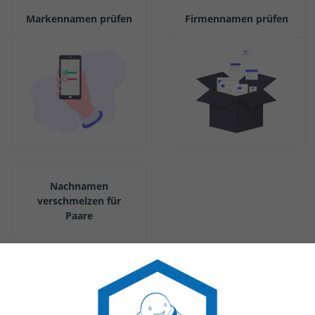
Markennamen prüfen
Firmennamen prüfen
Nachnamen
verschmelzen für
Paare