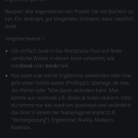
Beispiel: Mal angenommen ein Projekt hat mit Büchern zu
tun. Ein zentrales, gut klingendes Stichwort wäre natürlich
book
.
Vorgehensweise 1:
Gib einfach
book
in das Wortstücke-Tool und finde
sämtliche Wörter in denen
book
vorkommt, wie
note
book
oder
book
mark.
Nun kann man solche Ergebnisse verwenden oder man
geht einen Schritt weiter (Profitipp!): überlege, ob man
die Wörter oder Teile davon abändern kann. Man
könnte aus
notebook
z.B.
Books & Notes
zaubern. Oder
du nimmst nur das
mark
von
bookmark
und veränderst
das Wort in einem der Namensgeneratoren (z.B.
"Wortergänzung"). Ergebnisse: Markly, Markero,
Markista...