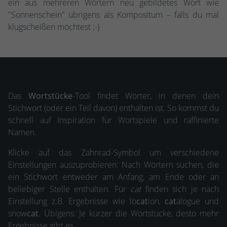
ein aus mehreren Wörtern neu gebildetes Wort wie
"Sonnenschein" übrigens als Kompositum – falls du mal
klugscheißen möchtest ;-)
Das
Wortstücke
-Tool findet Wörter, in denen dein
Stichwort (oder ein Teil davon) enthalten ist. So kommst du
schnell auf Inspiration für Wortspiele und raffinierte
Namen.
Klicke auf das Zahnrad-Symbol um verschiedene
Einstellungen auszuprobieren: Nach Wörtern suchen, die
ein Stichwort entweder am Anfang, am Ende oder an
beliebiger Stelle enthalten. Für
cat
finden sich je nach
Einstellung z.B. Ergebnisse wie lo
cat
ion,
cat
alogue und
snow
cat
. Übigens: Je kürzer die Wortstücke, desto mehr
Ergebnisse gibt es.