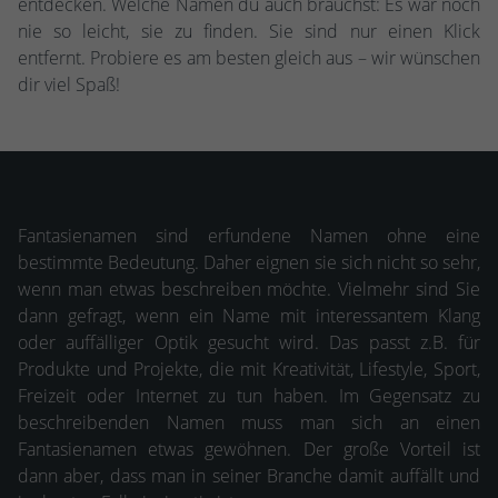
entdecken. Welche Namen du auch brauchst: Es war noch
nie so leicht, sie zu finden. Sie sind nur einen Klick
entfernt. Probiere es am besten gleich aus – wir wünschen
dir viel Spaß!
Fantasienamen sind erfundene Namen ohne eine
bestimmte Bedeutung. Daher eignen sie sich nicht so sehr,
wenn man etwas beschreiben möchte. Vielmehr sind Sie
dann gefragt, wenn ein Name mit interessantem Klang
oder auffälliger Optik gesucht wird. Das passt z.B. für
Produkte und Projekte, die mit Kreativität, Lifestyle, Sport,
Freizeit oder Internet zu tun haben. Im Gegensatz zu
beschreibenden Namen muss man sich an einen
Fantasienamen etwas gewöhnen. Der große Vorteil ist
dann aber, dass man in seiner Branche damit auffällt und