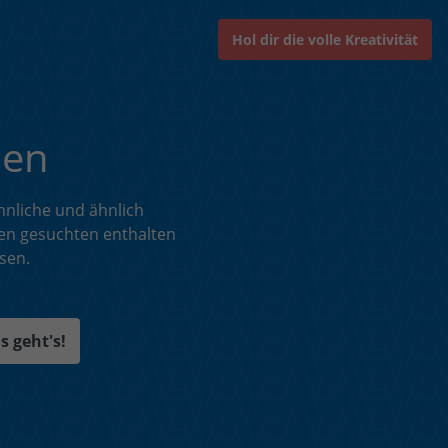
Hol dir die volle Kreativität
den
hnliche und ähnlich
en gesuchten enthalten
sen.
s geht's!