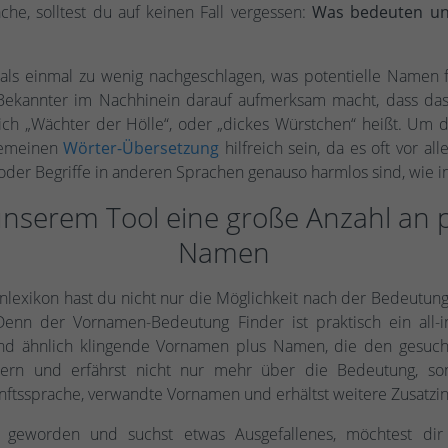
che, solltest du auf keinen Fall vergessen:
Was bedeuten un
, als einmal zu wenig nachgeschlagen, was potentielle Namen 
Bekannter im Nachhinein darauf aufmerksam macht, dass da
ich „Wächter der Hölle“, oder „dickes Würstchen“ heißt. Um 
lgemeinen
Wörter-Übersetzung
hilfreich sein, da es oft vor a
er Begriffe in anderen Sprachen genauso harmlos sind, wie in
unserem Tool eine große Anzahl an p
Namen
lexikon hast du nicht nur die Möglichkeit nach der Bedeutun
nn der Vornamen-Bedeutung Finder ist praktisch ein all-in
und ähnlich klingende Vornamen plus Namen, die den gesuch
hern und erfährst nicht nur mehr über die Bedeutung, s
nftssprache, verwandte Vornamen und erhältst weitere Zusatzin
g geworden und suchst etwas Ausgefallenes, möchtest di