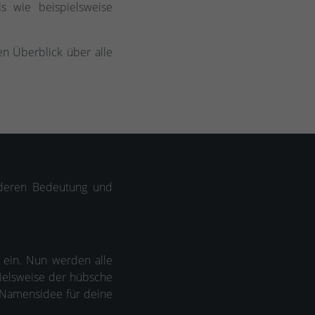
s wie beispielsweise
n Überblick über alle
 deren Bedeutung und
ein. Nun werden alle
ielsweise der hübsche
ve Namensidee für deine