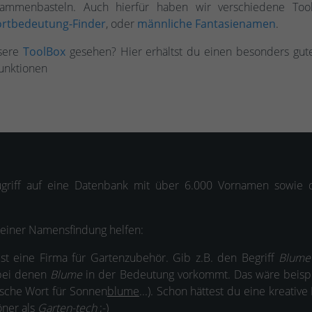
ammenbasteln. Auch hierfür haben wir verschiedene Tool
rtbedeutung-Finder
, oder
männliche Fantasienamen
.
nsere
ToolBox
gesehen? Hier erhältst du einen besonders gute
unktionen
griff auf eine Datenbank mit über 6.000 Vornamen sowie
deiner Namensfindung helfen:
st eine Firma für Gartenzubehör. Gib z.B. den Begriff
Blume
 bei denen
Blume
in der Bedeutung vorkommt. Das wäre beisp
ische Wort für Sonnen
blume
...). Schon hättest du eine kreati
öner als
Garten-tech
;-)