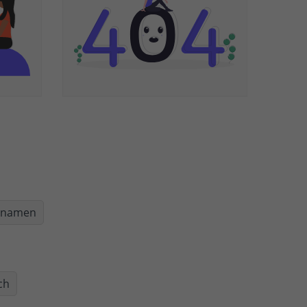
nnamen
ch