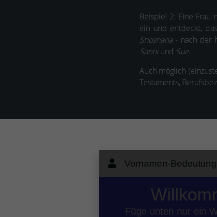
Beispiel 2: Eine Fra
ein und entdeckt, das
Shoshana
- nach der 
Sanni
und
Sue
.
Auch möglich (einzust
Testaments, Berufsbez