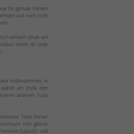
, was für geniale Namen
efindet und noch nicht
meln.
och einfach vorab ein
olbox bietet dir jede
n.
ator mitbestimmen, in
nd wählst am Ende den
nseren anderen Tools
stenlosen Tools immer
eischauen. Hier gibt es
 Premium-Support und