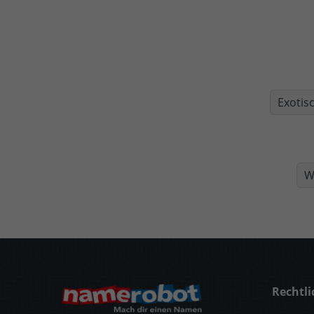
Exotis
W
Rechtli