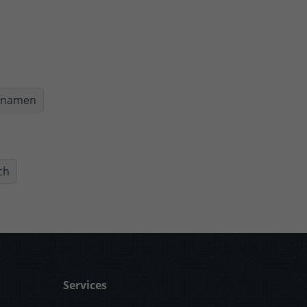
nnamen
ch
Services