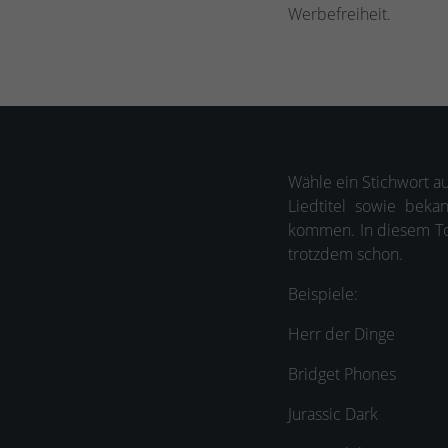
Werbefreiheit.
Wähle ein Stichwort au
Liedtitel sowie beka
kommen. In diesem Too
trotzdem schon.
Beispiele:
Herr der Dinge
Bridget Phones
Jurassic Dark