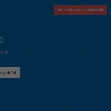
Hol dir die volle Kreativität
a
 sind.
s geht's!